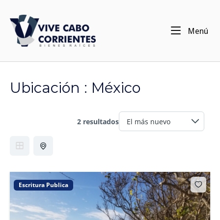
Ir
al
Inicio
contenido
Me
Menú
Ubicación :
México
2 resultados
Escritura Publica