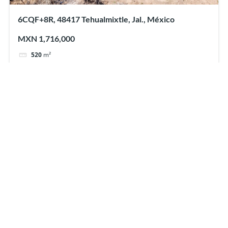
6CQF+8R, 48417 Tehualmixtle, Jal., México
MXN 1,716,000
520
m²
6CQF+8R, 48417 Tehualmixtle, Jal., México
Powered by
Estatik
Archivos
abril 2025