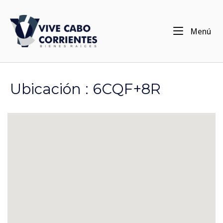
Ir
al
Inicio
contenido
Me
Menú
Ubicación :
6CQF+8R