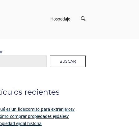
ABRIR
Hospedaje
BARRA
DE
BÚSQUEDA
ar
BUSCAR
tículos recientes
ué es un fideicomiso para extranjeros?
ómo comprar propiedades ejidales?
opiedad ejidal historia