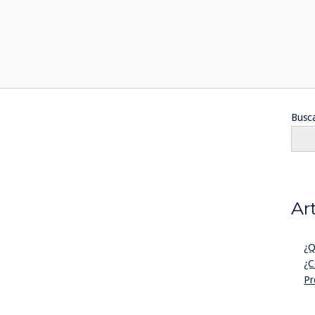
Busc
Ar
¿Q
¿C
Pr