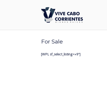
Ir
al
Inicio
contenido
For Sale
[WPL sf_select_listing=»9″]