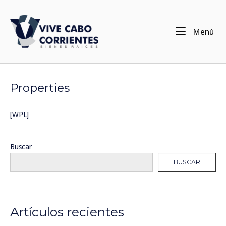
Ir
al
Inicio
contenido
Me
Menú
Properties
[WPL]
Buscar
BUSCAR
Artículos recientes